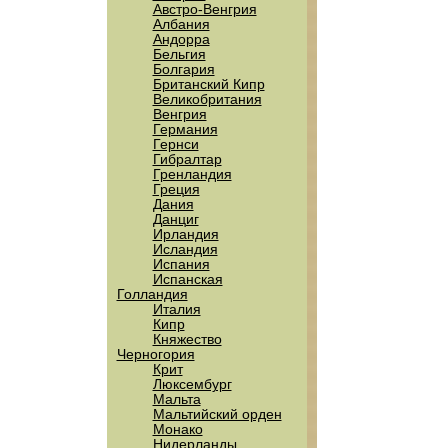
Австро-Венгрия
Албания
Андорра
Бельгия
Болгария
Британский Кипр
Великобритания
Венгрия
Германия
Гернси
Гибралтар
Гренландия
Греция
Дания
Данциг
Ирландия
Исландия
Испания
Испанская
Голландия
Италия
Кипр
Княжество
Черногория
Крит
Люксембург
Мальта
Мальтийский орден
Монако
Нидерланды