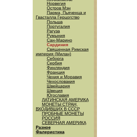
Норвегия
Остров Мэн
Парма, Пьяченца и
Гвасталла Герцогство
Польша
Португалия
Рагуза
Румыния
Сан-Марино
Сардиния
Священная Римская
империя (Милан)
Себорга
Сербия
Финляндия
Франция
Чехия и Моравия
Чехословакия
Швейцария
Швеция
Югославия
ЛАТИНСКАЯ АМЕРИКА
МОНЕТЫ СТРАН,
ВХОДИВШИХ В СССР
ПРОБНЫЕ МОНЕТЫ
РОССИЯ
СЕВЕРНАЯ АМЕРИКА
Разное
Фалеристика