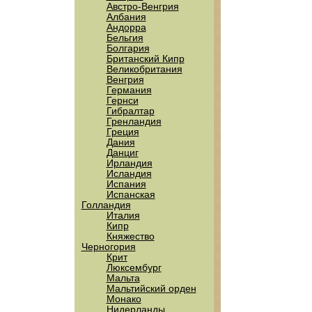
Австро-Венгрия
Албания
Андорра
Бельгия
Болгария
Британский Кипр
Великобритания
Венгрия
Германия
Гернси
Гибралтар
Гренландия
Греция
Дания
Данциг
Ирландия
Исландия
Испания
Испанская
Голландия
Италия
Кипр
Княжество
Черногория
Крит
Люксембург
Мальта
Мальтийский орден
Монако
Нидерланды