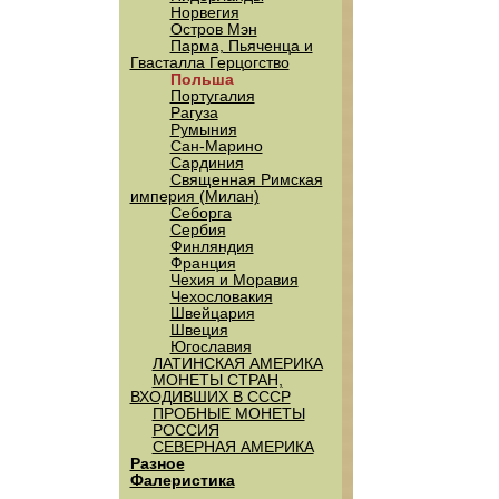
Норвегия
Остров Мэн
Парма, Пьяченца и
Гвасталла Герцогство
Польша
Португалия
Рагуза
Румыния
Сан-Марино
Сардиния
Священная Римская
империя (Милан)
Себорга
Сербия
Финляндия
Франция
Чехия и Моравия
Чехословакия
Швейцария
Швеция
Югославия
ЛАТИНСКАЯ АМЕРИКА
МОНЕТЫ СТРАН,
ВХОДИВШИХ В СССР
ПРОБНЫЕ МОНЕТЫ
РОССИЯ
СЕВЕРНАЯ АМЕРИКА
Разное
Фалеристика