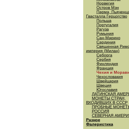
Норвегия
Остров Мэн
Парма, Пьяченца
Гвасталла Герцогство
Польша
Португалия
Рагуза
Румыния
Сан-Марино
Сардиния
Священная Римс
империя (Милан)
Себорга
Сербия
Финляндия
Франция
Чехия и Морав
Чехословакия
Швейцария
Швеция
Югославия
ЛАТИНСКАЯ АМЕР
МОНЕТЫ СТРАН,
ВХОДИВШИХ В СССР
ПРОБНЫЕ МОНЕТ
РОССИЯ
СЕВЕРНАЯ АМЕРИ
Разное
Фалеристика