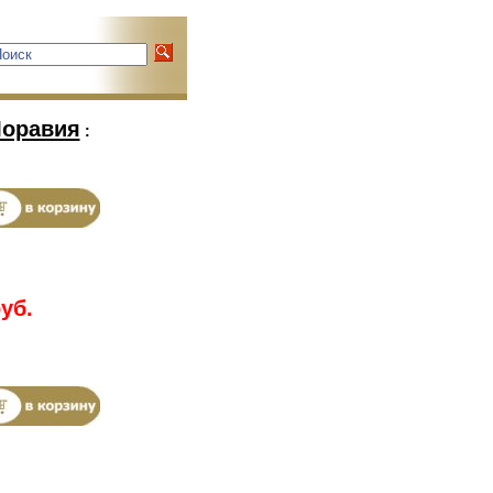
Моравия
:
уб.