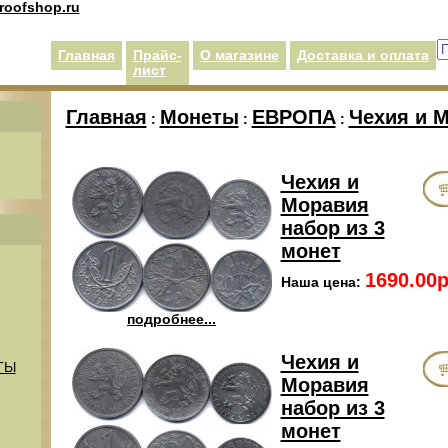
roofshop.ru
Главная
Прайс-
О магазине
Доставка и оплата
лист
Главная
Монеты
ЕВРОПА
Чехия и 
:
:
:
Чехия и
Моравия
набор из 3
монет
1690.00р
Наша цена:
подробнее...
Чехия и
ТЫ
Моравия
набор из 3
монет