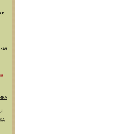
 и
кая
ия
ИКА
Ы
КА