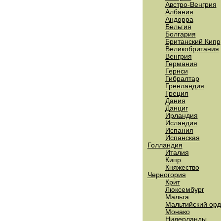
Австро-Венгрия
Албания
Андорра
Бельгия
Болгария
Британский Кипр
Великобритания
Венгрия
Германия
Гернси
Гибралтар
Гренландия
Греция
Дания
Данциг
Ирландия
Исландия
Испания
Испанская
Голландия
Италия
Кипр
Княжество
Черногория
Крит
Люксембург
Мальта
Мальтийский ор
Монако
Нидерланды