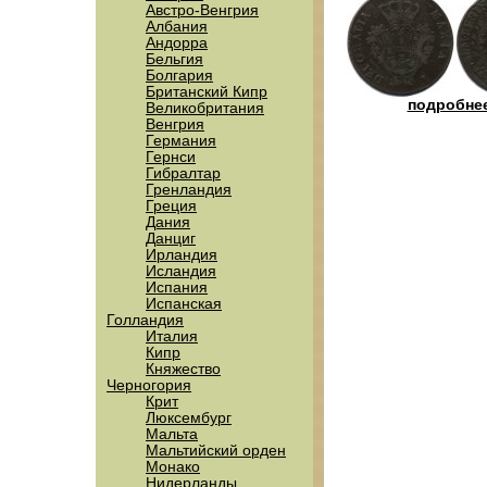
Австро-Венгрия
Албания
Андорра
Бельгия
Болгария
Британский Кипр
подробнее
Великобритания
Венгрия
Германия
Гернси
Гибралтар
Гренландия
Греция
Дания
Данциг
Ирландия
Исландия
Испания
Испанская
Голландия
Италия
Кипр
Княжество
Черногория
Крит
Люксембург
Мальта
Мальтийский орден
Монако
Нидерланды