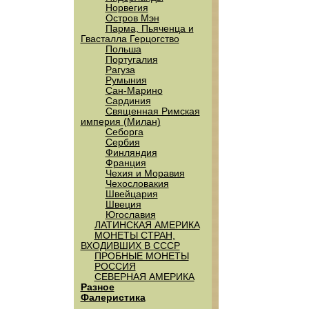
Норвегия
Остров Мэн
Парма, Пьяченца и
Гвасталла Герцогство
Польша
Португалия
Рагуза
Румыния
Сан-Марино
Сардиния
Священная Римская
империя (Милан)
Себорга
Сербия
Финляндия
Франция
Чехия и Моравия
Чехословакия
Швейцария
Швеция
Югославия
ЛАТИНСКАЯ АМЕРИКА
МОНЕТЫ СТРАН,
ВХОДИВШИХ В СССР
ПРОБНЫЕ МОНЕТЫ
РОССИЯ
СЕВЕРНАЯ АМЕРИКА
Разное
Фалеристика