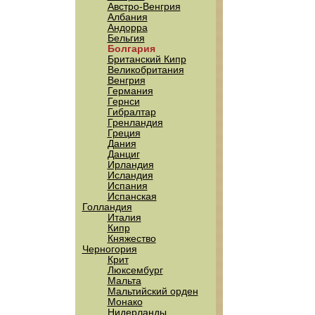
Австро-Венгрия
Албания
Андорра
Бельгия
Болгария
Британский Кипр
Великобритания
Венгрия
Германия
Гернси
Гибралтар
Гренландия
Греция
Дания
Данциг
Ирландия
Исландия
Испания
Испанская
Голландия
Италия
Кипр
Княжество
Черногория
Крит
Люксембург
Мальта
Мальтийский орден
Монако
Нидерланды