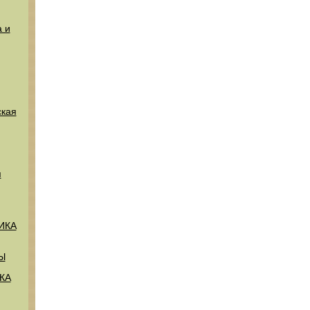
 и
кая
я
ИКА
Ы
КА