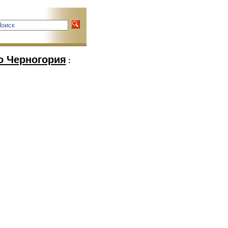
о Черногория
: