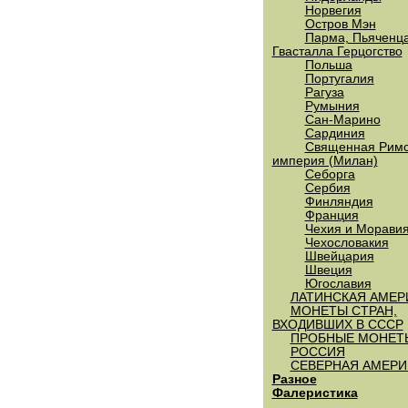
Норвегия
Остров Мэн
Парма, Пьяченца
Гвасталла Герцогство
Польша
Португалия
Рагуза
Румыния
Сан-Марино
Сардиния
Священная Римс
империя (Милан)
Себорга
Сербия
Финляндия
Франция
Чехия и Морави
Чехословакия
Швейцария
Швеция
Югославия
ЛАТИНСКАЯ АМЕР
МОНЕТЫ СТРАН,
ВХОДИВШИХ В СССР
ПРОБНЫЕ МОНЕТ
РОССИЯ
СЕВЕРНАЯ АМЕРИ
Разное
Фалеристика