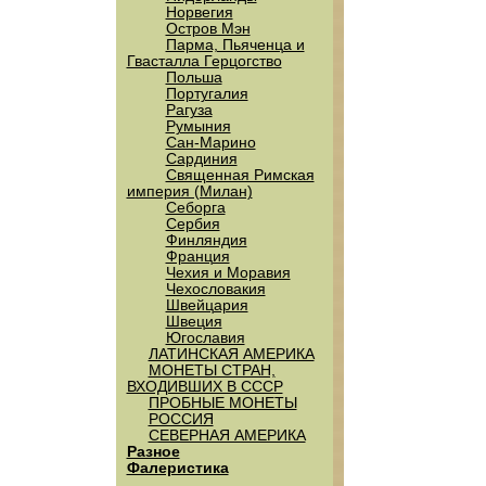
Норвегия
Остров Мэн
Парма, Пьяченца и
Гвасталла Герцогство
Польша
Португалия
Рагуза
Румыния
Сан-Марино
Сардиния
Священная Римская
империя (Милан)
Себорга
Сербия
Финляндия
Франция
Чехия и Моравия
Чехословакия
Швейцария
Швеция
Югославия
ЛАТИНСКАЯ АМЕРИКА
МОНЕТЫ СТРАН,
ВХОДИВШИХ В СССР
ПРОБНЫЕ МОНЕТЫ
РОССИЯ
СЕВЕРНАЯ АМЕРИКА
Разное
Фалеристика