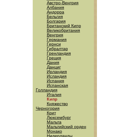
Австро-Венгрия
Албания
Андорра
Бельгия
Болгария
Британский Кипр
Великобритания
Венгрия
Германия
Гернси
Гибралтар
Гренландия
Греция
Дания
Данциг
Ирландия
Исландия
Испания
Испанская
Голландия
Италия
Кипр
Княжество
Черногория
Крит
Люксембург
Мальта
Мальтийский орден
Монако
Нидерланды